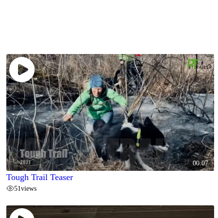
00:07
Tough Trail Teaser
51
views