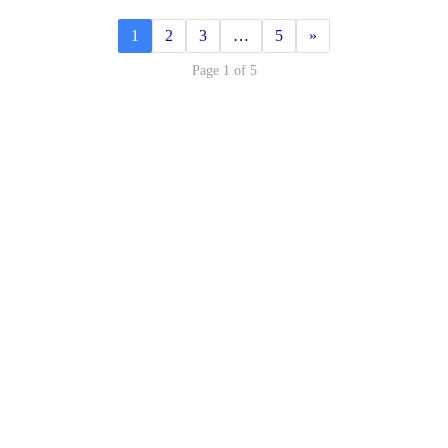
1
2
3
…
5
»
Page 1 of 5