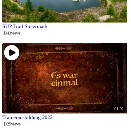
SUP Trail Steiermark
43
views
01:02
Trainerausbildung 2022
25
views