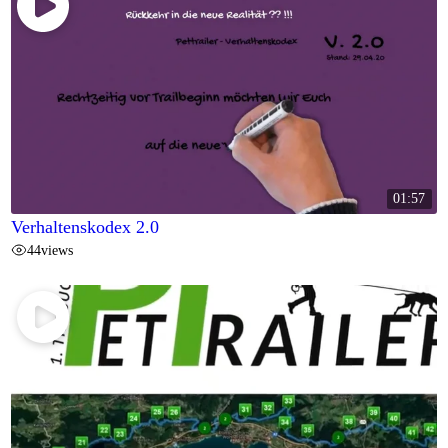
01:57
Verhaltenskodex 2.0
44
views