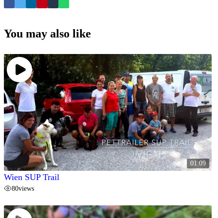
You may also like
01:09
Wien SUP Trail
80
views