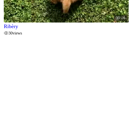
00:16
Ribèry
30
views