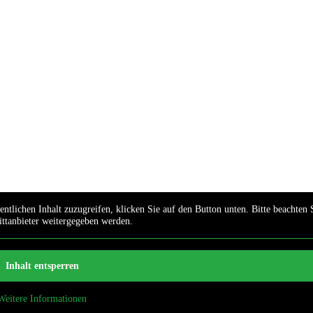
ntlichen Inhalt zuzugreifen, klicken Sie auf den Button unten. Bitte beachten S
ittanbieter weitergegeben werden.
Inhalt entsperren
Weitere Informationen