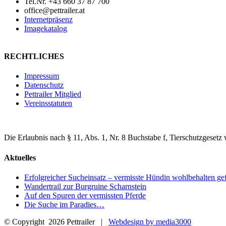
Tel.Nr. +43 660 37 87 700
office@pettrailer.at
Internetpräsenz
Imagekatalog
RECHTLICHES
Impressum
Datenschutz
Pettrailer Mitglied
Vereinsstatuten
Die Erlaubnis nach § 11, Abs. 1, Nr. 8 Buchstabe f, Tierschutzgesetz 
Aktuelles
Erfolgreicher Sucheinsatz – vermisste Hündin wohlbehalten ge
Wandertrail zur Burgruine Scharnstein
Auf den Spuren der vermissten Pferde
Die Suche im Paradies…
© Copyright
2026 Pettrailer |
Webdesign by media3000