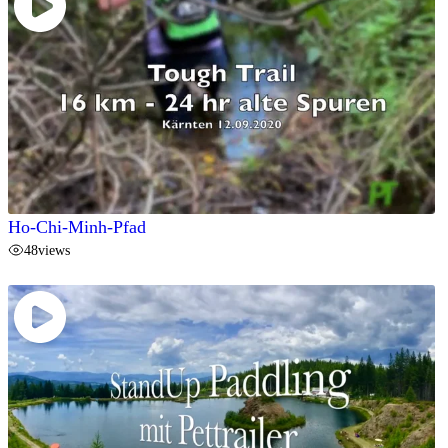
Ho-Chi-Minh-Pfad
48
views